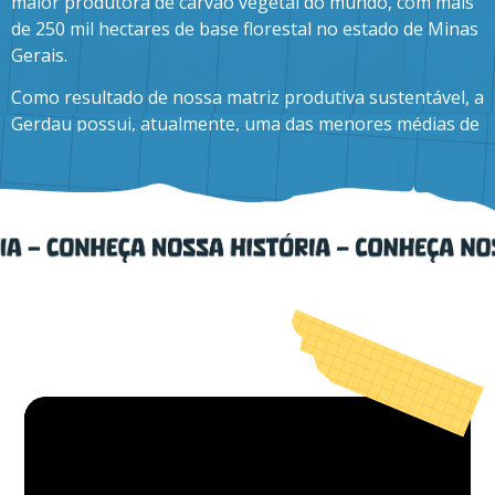
maior produtora de carvão vegetal do mundo, com mais
de 250 mil hectares de base florestal no estado de Minas
Gerais.
Como resultado de nossa matriz produtiva sustentável, a
Gerdau possui, atualmente, uma das menores médias de
emissão de gases de efeito estufa (CO₂e), de 0,85 t de
CO₂e por tonelada de aço, o que representa
aproximadamente a metade da média global do setor, de
1,92 t de CO₂e por tonelada de aço (worldsteel). Para
2031, a meta da Gerdau é diminuir as emissões de
carbono para 0,82 t de CO₂e por tonelada de aço.
As ações da Gerdau estão listadas nas bolsas de valores
de São Paulo (B3) e Nova Iorque (NYSE).